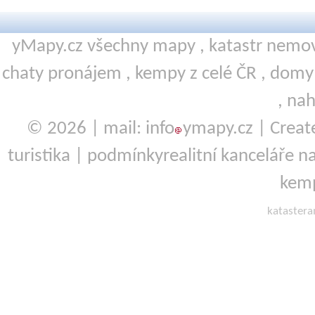
yMapy.cz všechny mapy ,
katastr nemov
chaty pronájem
,
kempy
z celé ČR ,
domy 
,
nah
© 2026 | mail: info
ymapy.cz | Crea
turistika
|
podmínky
realitní kanceláře
na
kemp
kataster