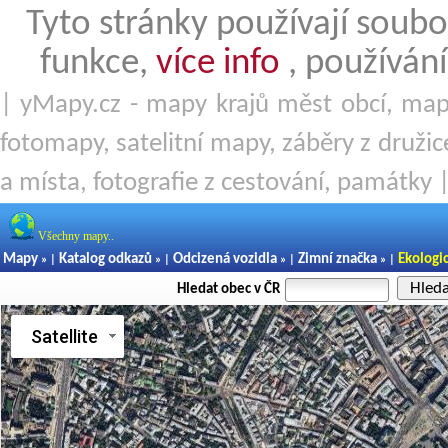
Tyto stránky používají soubo
funkce,
více info
, používání
| yMapy.cz - mapy krajů měst obcí, mapy
fotomapy, satelitní mapy, záběry z družice
a místa, fotografie z cestování, památky 
Všechny mapy..
Mapy
Katalog odkazů
Odcizená vozidla
Zimní značka
Ekologi
» |
» |
» |
» |
Hled
Hledat obec v ČR
Satellite