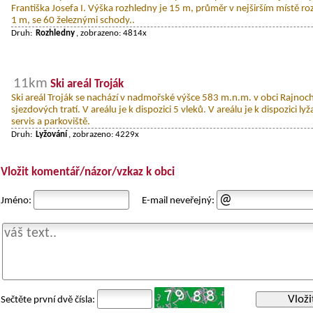
Františka Josefa I. Výška rozhledny je 15 m, průměr v nejširším místě roz
1 m, se 60 železnými schody..
Druh:
Rozhledny
, zobrazeno: 4814x
11km
Ski areál Troják
Ski areál Troják se nachází v nadmořské výšce 583 m.n.m. v obci Rajnoch
sjezdových tratí. V areálu je k dispozici 5 vleků. V areálu je k dispozici ly
servis a parkoviště.
Druh:
Lyžování
, zobrazeno: 4229x
Vložit komentář/názor/vzkaz k obci
Jméno:
E-mail neveřejný:
Vloži
Sečtěte první dvě čísla: