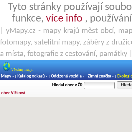
Tyto stránky používají soubo
funkce,
více info
, používání
| yMapy.cz - mapy krajů měst obcí, mapy
fotomapy, satelitní mapy, záběry z družice
a místa, fotografie z cestování, památky 
Všechny mapy..
Mapy
Katalog odkazů
Odcizená vozidla
Zimní značka
Ekologi
» |
» |
» |
» |
Hled
Hledat obec v ČR
obec Vlčková