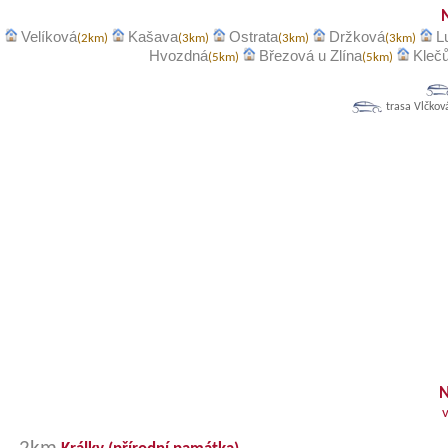
Velíková
Kašava
Ostrata
Držková
L
(2km)
(3km)
(3km)
(3km)
Hvozdná
Březová u Zlína
Kleč
(5km)
(5km)
trasa Vlčkov
N