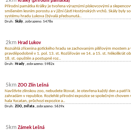
2km
Králky (přírodní památka)
Přírodní památka Králky je tvořena výraznými pískovcovými a slepencov
smíšeném lesním porostu a v jižní části Hostýnských vrchů. Skály byly 
systému hradu Lukova (bývalá předsunutá..
Druh:
Skály
, zobrazeno: 5478x
2km
Hrad Lukov
Rozsáhlá zřícenina gotického hradu se zachovaným pilířovým mostem a
pravděpodobně v 1. pol. 13. st. Rozšiřován ve 14. a 15. st. Několikrát o
18. st. opuštěn a postupně roz..
Druh:
Hrady
, zobrazeno: 5982x
5km
ZOO Zlín Lešná
Navštivte zlínskou zoo, nebudete litovat. Je otevřena každý den a patří 
zahradám v republice. Rozlehlé přírodní expozice se společným chovem ví
hala Yucatan, průchozí expozice a..
Druh:
ZOO, zvířata
, zobrazeno: 5639x
5km
Zámek Lešná