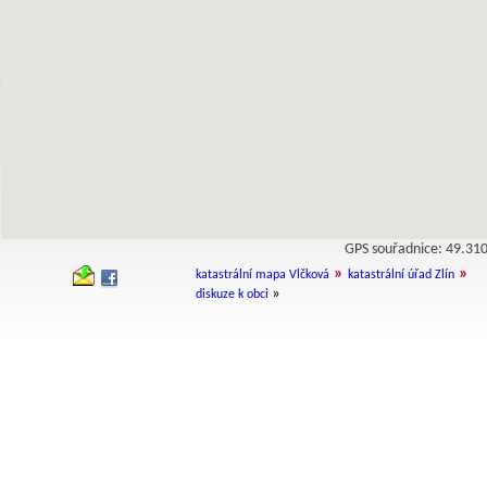
GPS souřadnice: 49.3
»
»
katastrální mapa Vlčková
katastrální úřad Zlín
»
diskuze k obci