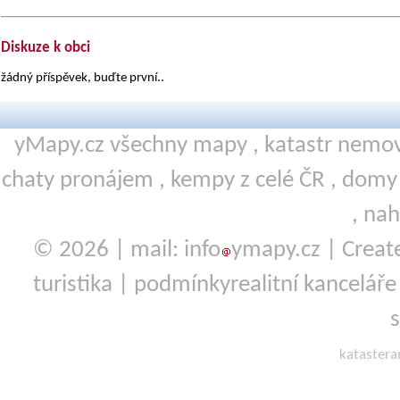
Diskuze k obci
žádný příspěvek, buďte první..
yMapy.cz všechny mapy ,
katastr nemov
chaty pronájem
,
kempy
z celé ČR ,
domy 
,
nah
© 2026 | mail: info
ymapy.cz | Crea
turistika
|
podmínky
realitní kanceláře
kataster