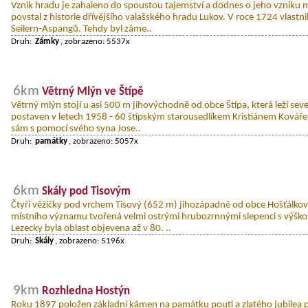
Vznik hradu je zahaleno do spoustou tajemství a dodnes o jeho vzniku
povstal z historie dřívějšího valašského hradu Lukov. V roce 1724 vlastni
Seilern-Aspangů. Tehdy byl záme..
Druh:
Zámky
, zobrazeno: 5537x
6km
Větrný Mlýn ve Štípě
Větrný mlýn stojí u asi 500 m jihovýchodně od obce Štípa, která leží sev
postaven v letech 1958 - 60 štípským starousedlíkem Kristiánem Kováře
sám s pomocí svého syna Jose..
Druh:
památky
, zobrazeno: 5057x
6km
Skály pod Tisovým
Čtyři věžičky pod vrchem Tisový (652 m) jihozápadně od obce Hošťálková
místního významu tvořená velmi ostrými hrubozrnnými slepenci s výško
Lezecky byla oblast objevena až v 80. ..
Druh:
Skály
, zobrazeno: 5196x
9km
Rozhledna Hostýn
Roku 1897 položen základní kámen na památku pouti a zlatého jubilea pa