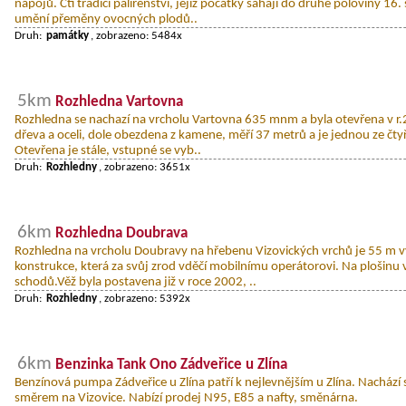
nápojů. Ctí tradici palírenství, jejíž počátky sahají do druhé poloviny 16. s
umění přeměny ovocných plodů..
Druh:
památky
, zobrazeno: 5484x
5km
Rozhledna Vartovna
Rozhledna se nachazí na vrcholu Vartovna 635 mnm a byla otevřena v r.
dřeva a oceli, dole obezdena z kamene, měří 37 metrů a je jednou ze čty
Otevřena je stále, vstupné se vyb..
Druh:
Rozhledny
, zobrazeno: 3651x
6km
Rozhledna Doubrava
Rozhledna na vrcholu Doubravy na hřebenu Vizovických vrchů je 55 m 
konstrukce, která za svůj zrod vděčí mobilnímu operátorovi. Na plošinu
schodů.Věž byla postavena již v roce 2002, ..
Druh:
Rozhledny
, zobrazeno: 5392x
6km
Benzinka Tank Ono Zádveřice u Zlína
Benzínová pumpa Zádveřice u Zlína patří k nejlevnějším u Zlína. Nachází 
směrem na Vizovice. Nabízí prodej N95, E85 a nafty, směnárna.