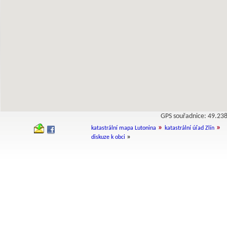
GPS souřadnice: 49.2
»
»
katastrální mapa Lutonina
katastrální úřad Zlín
»
diskuze k obci