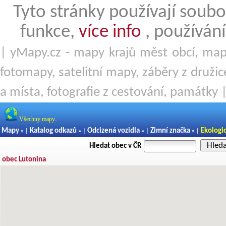
Tyto stránky používají soubo
funkce,
více info
, používání
| yMapy.cz - mapy krajů měst obcí, mapy
fotomapy, satelitní mapy, záběry z družice
a místa, fotografie z cestování, památky 
Všechny mapy..
Mapy
Katalog odkazů
Odcizená vozidla
Zimní značka
Ekologi
» |
» |
» |
» |
Hled
Hledat obec v ČR
obec Lutonina