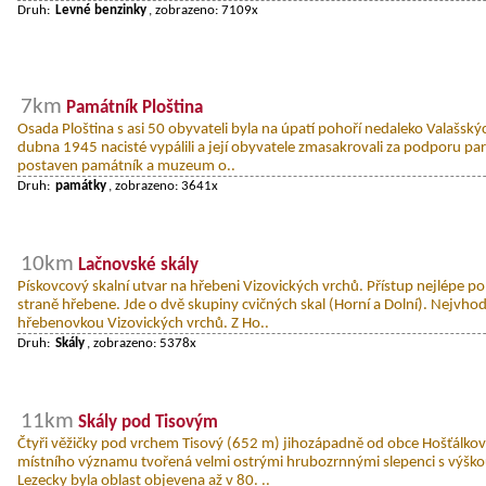
Druh:
Levné benzinky
, zobrazeno: 7109x
7km
Památník Ploština
Osada Ploština s asi 50 obyvateli byla na úpatí pohoří nedaleko Valašsk
dubna 1945 nacisté vypálili a její obyvatele zmasakrovali za podporu pa
postaven památník a muzeum o..
Druh:
památky
, zobrazeno: 3641x
10km
Lačnovské skály
Pískovcový skalní utvar na hřebeni Vizovických vrchů. Přístup nejlépe po 
straně hřebene. Jde o dvě skupiny cvičných skal (Horní a Dolní). Nejvho
hřebenovkou Vizovických vrchů. Z Ho..
Druh:
Skály
, zobrazeno: 5378x
11km
Skály pod Tisovým
Čtyři věžičky pod vrchem Tisový (652 m) jihozápadně od obce Hošťálková
místního významu tvořená velmi ostrými hrubozrnnými slepenci s výško
Lezecky byla oblast objevena až v 80. ..