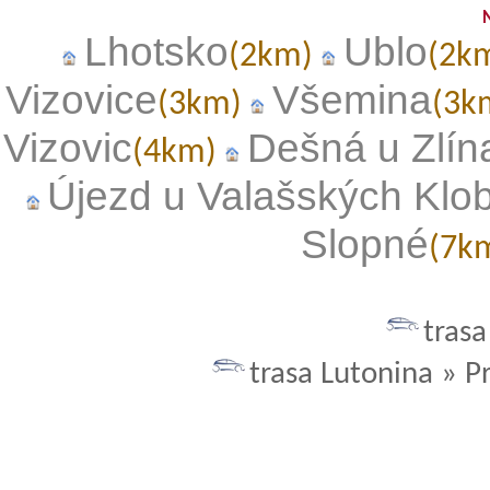
Lhotsko
Ublo
(2km)
(2k
Vizovice
Všemina
(3km)
(3k
Vizovic
Dešná u Zlín
(4km)
Újezd u Valašských Klo
Slopné
(7k
trasa
trasa Lutonina » P