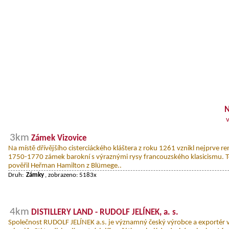
N
3km
Zámek Vizovice
Na místě dřívějšího cisterciáckého kláštera z roku 1261 vznikl nejprve r
1750-1770 zámek barokní s výraznými rysy francouzského klasicismu. 
pověřil Heřman Hamilton z Blümege..
Druh:
Zámky
, zobrazeno: 5183x
4km
DISTILLERY LAND - RUDOLF JELÍNEK, a. s.
Společnost RUDOLF JELÍNEK a.s. je významný český výrobce a exportér v 