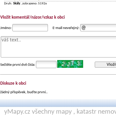
Druh:
Skály
, zobrazeno: 5192x
Vložit komentář/názor/vzkaz k obci
Jméno:
E-mail neveřejný:
Vloži
Sečtěte první dvě čísla:
Diskuze k obci
žádný příspěvek, buďte první..
yMapy.cz všechny mapy ,
katastr nemov