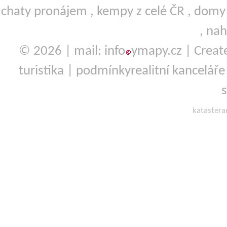
chaty pronájem
,
kempy
z celé ČR ,
domy 
,
nah
© 2026 | mail: info
ymapy.cz | Crea
turistika
|
podmínky
realitní kanceláře
kataster