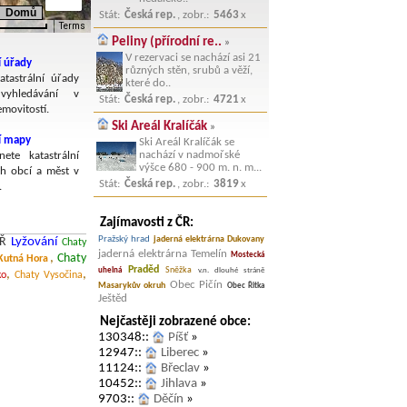
Domů
Stát:
Česká rep.
, zobr.:
5463
x
Terms
Peliny (přírodní re..
»
V rezervaci se nachází asi 21
í úřady
různých stěn, srubů a věží,
atastrální úřady
které do..
yhledávání v
Stát:
Česká rep.
, zobr.:
4721
x
emovitostí.
Ski Areál Kralíčák
»
ní mapy
Ski Areál Kralíčák se
nachází v nadmořské
nete katastrální
výšce 680 - 900 m. n. m...
h obcí a měst v
Stát:
Česká rep.
, zobr.:
3819
x
.
Zajímavosti z ČR:
Pražský hrad
jaderná elektrárna Dukovany
CŘ
Lyžování
Chaty
jaderná elektrárna Temelín
Mostecká
,
Chaty
 Kutná Hora
Praděd
Sněžka
uhelná
v.n. dlouhé stráně
,
,
ko
Chaty Vysočina
Obec Pičín
Masarykův okruh
Obec Řitka
Ještěd
Nejčastěji zobrazené obce:
130348::
Píšť
»
12947::
Liberec
»
11124::
Břeclav
»
10452::
Jihlava
»
9703::
Děčín
»