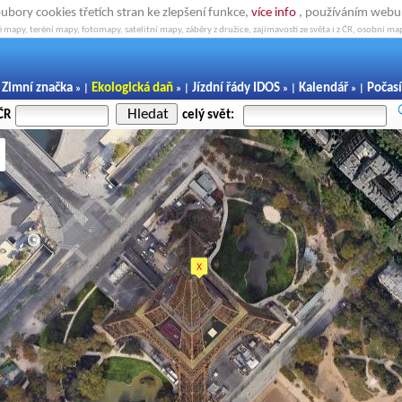
oubory cookies třetích stran ke zlepšení funkce,
více info
, používáním webu s
 mapy, teréní mapy, fotomapy, satelitní mapy, záběry z družice, zajímavosti ze světa i z ČR, osobní map
Zimní značka
Ekologická daň
Jízdní řády IDOS
Kalendář
Počasí
|
» |
» |
» |
» |
Hledat
ČR
celý svět: