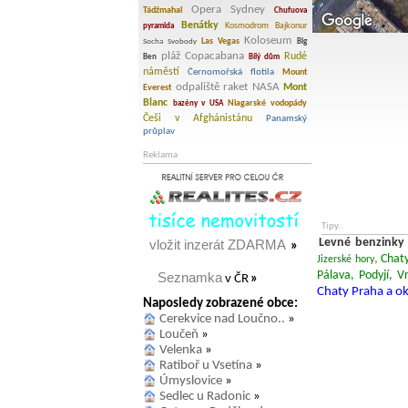
Opera Sydney
Tádžmahal
Chufuova
Benátky
Kosmodrom Bajkonur
pyramida
Koloseum
Las Vegas
Socha Svobody
Big
pláž Copacabana
Rudé
Ben
Bílý dům
náměstí
Černomořská flotila
Mount
odpaliště raket NASA
Mont
Everest
Blanc
Niagarské vodopády
bazény v USA
Češi v Afghánistánu
Panamský
průplav
Reklama
Tipy..
Levné benzinky
vložit inzerát ZDARMA
»
,
Chat
Jizerské hory
Pálava, Podyjí, V
Seznamka
v ČR
»
Chaty Praha a ok
Naposledy zobrazené obce:
Cerekvice nad Loučno..
»
Loučeň
»
Velenka
»
Ratiboř u Vsetína
»
Úmyslovice
»
Sedlec u Radonic
»