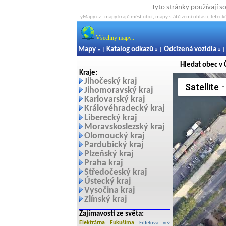
Tyto stránky používají s
| yMapy.cz - mapy krajů měst obcí, mapy států zemí oblastí, letecké
Všechny mapy..
Mapy
Katalog odkazů
Odcizená vozidla
» |
» |
» 
Hledat obec v 
Kraje:
Jihočeský kraj
Satellite
Jihomoravský kraj
Karlovarský kraj
Královéhradecký kraj
Liberecký kraj
Moravskoslezský kraj
Olomoucký kraj
Pardubický kraj
Plzeňský kraj
Praha kraj
Středočeský kraj
Ústecký kraj
Vysočina kraj
Zlínský kraj
Zajímavosti ze světa:
Elektrárna Fukušima
Eiffelova vež