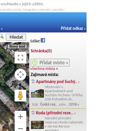
ouhlasíte s jejich užitím.
y profily a místa, fotografie z cestování, památky |
Přidat odkaz
»
»
Hledat
Sdílet
Nový bod
Schránka(
0
)
Přidat místo »
všechna místa
»
Zajímavá místa:
Apartmány pod Suchý..
»
Ubytování v
Apartmánech pod
Suchým Vrchem, Orličky
106.Pohodlné ub..
Stát:
Česká rep.
, zobr.:
3256
x
Koda (přírodní reze..
»
Národní přírodní
rezervaci Koda naleznete
v okrese Beroun
nedaleko..