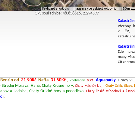
Keyboard shortcuts
Image may be subject to copyright
50 m
GPS souřadnice: 48.858616, 2.294597
Katastráln
Všechny k
v ČR, v
katastru n
Katastrál
Zde nalez
mapy všec
ČR zdarma
Benzin od
31.90Kč
Nafta
31.50Kč
,
Aquaparky
Hrady v 
Rozhledny
ZOO
y Střední Morava, Haná
,
Chaty Krušné hory
,
,
Chaty Máchův kraj
Chaty Orlík, Slapy,
ranov a Lednice
,
Chaty Orlické hory a podorlicko
,
Chaty České středohoří a Žatec
olí
,