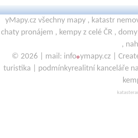
yMapy.cz všechny mapy ,
katastr nemov
chaty pronájem
,
kempy
z celé ČR ,
domy 
,
nah
© 2026 | mail: info
ymapy.cz | Crea
turistika
|
podmínky
realitní kanceláře
na
kemp
kataster