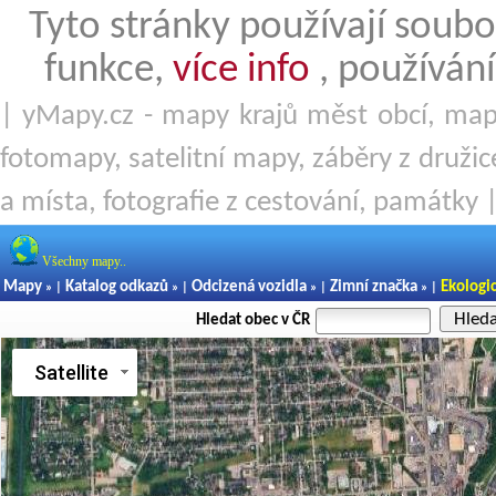
Tyto stránky používají soubo
funkce,
více info
, používání
| yMapy.cz - mapy krajů měst obcí, mapy
fotomapy, satelitní mapy, záběry z družice
a místa, fotografie z cestování, památky 
Všechny mapy..
Mapy
Katalog odkazů
Odcizená vozidla
Zimní značka
Ekologi
» |
» |
» |
» |
Hled
Hledat obec v ČR
Satellite