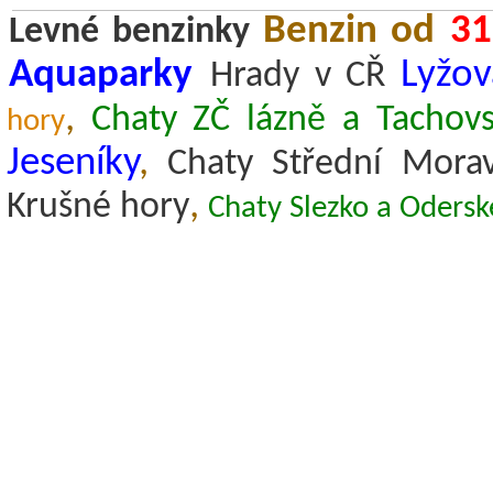
Benzin od
31
Levné benzinky
Aquaparky
Lyžov
Hrady v CŘ
,
Chaty ZČ lázně a Tachov
hory
Jeseníky
,
Chaty Střední Mora
,
Krušné hory
Chaty Slezko a Odersk