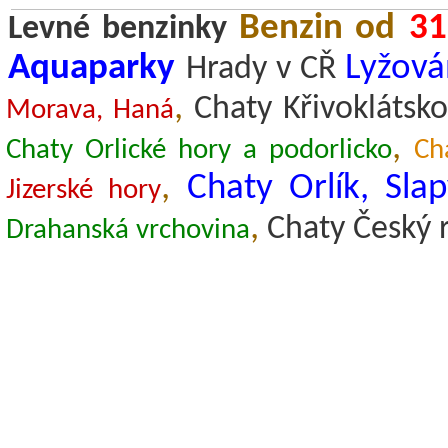
Benzin od
31
Levné benzinky
Aquaparky
Lyžová
Hrady v CŘ
,
Chaty Křivoklátsko
Morava, Haná
,
Chaty Orlické hory a podorlicko
Ch
,
Chaty Orlík, Sla
Jizerské hory
,
Chaty Český r
Drahanská vrchovina