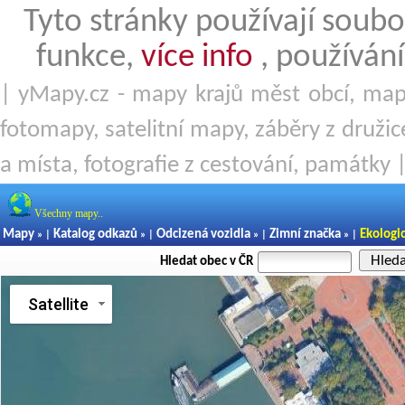
Tyto stránky používají soubo
funkce,
více info
, používání
| yMapy.cz - mapy krajů měst obcí, mapy
fotomapy, satelitní mapy, záběry z družice
a místa, fotografie z cestování, památky 
Všechny mapy..
Mapy
Katalog odkazů
Odcizená vozidla
Zimní značka
Ekologi
» |
» |
» |
» |
Hled
Hledat obec v ČR
Satellite