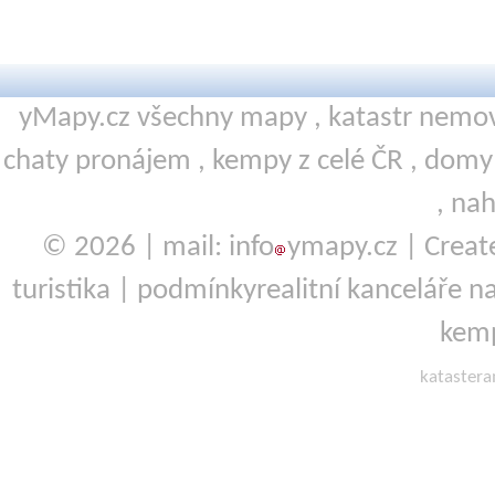
yMapy.cz všechny mapy ,
katastr nemov
chaty pronájem
,
kempy
z celé ČR ,
domy 
,
nah
© 2026 | mail: info
ymapy.cz | Crea
turistika
|
podmínky
realitní kanceláře
na
kemp
kataster