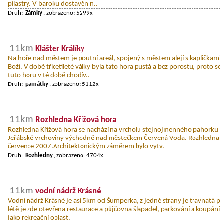
pilastry. V baroku dostavěn n..
Druh:
Zámky
, zobrazeno: 5299x
11km
Klášter Králíky
Na hoře nad městem je poutní areál, spojený s městem alejí s kaplička
Boží. V době třicetileté války byla tato hora pustá a bez porostu, proto se
tuto horu v té době chodív..
Druh:
památky
, zobrazeno: 5112x
11km
Rozhledna Křížová hora
Rozhledna Křížová hora se nachází na vrcholu stejnojmenného pahorku 
Jeřábské vrchoviny východně nad městečkem Červená Voda. Rozhledna 
července 2007.Architektonickým záměrem bylo vytv..
Druh:
Rozhledny
, zobrazeno: 4704x
11km
vodní nádrž Krásné
Vodní nádrž Krásné je asi 5km od Šumperka, z jedné strany je travnatá p
létě je zde otevřena restaurace a půjčovna šlapadel, parkování a koupání
jako rekreační oblast.