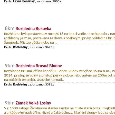
Druh:
Levné benzinky
, zobrazeno: 5000x
8km
Rozhledna Bukovka
Rozhledna byla postavena v roce 2016 na kopci vedle obce Rapotín v n
rozhledny je 21m, postavena ze dřeva s ocelovými prvky, výhled na hrubý 
Šumperk. Přístup pěšky nebo na ..
Druh:
Rozhledny
, zobrazeno: 3625x
9km
Rozhledna Brusná Bludov
Rozhledna Brusná leží na kopečku u obce Bludov ve výšce 360m.n.m., Po
2014, přístup je volný a přístup pěšky z obce nebo autem asi 200m od r
na počátek Jeseníků, Úsovské hornati..
Druh:
Rozhledny
, zobrazeno: 3398x
9km
Zámek Velké Losiny
V r. 1580 zahájili Žerotínové stavbu zámku na místě starší tvrze. Trojkří
a arkádovým nádvořím. Nízké a úzké ochozy. Masivní sloupy jsou svisle 