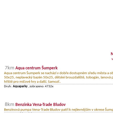
N
7km
Aqua centrum Šumperk
Aqua centrum Šumperk se nachází v dobře dostupném sředu města a ob
50x25, neplavecký bazén 50x25, dětské brouzdaliště, tobogán, lanová p
hřiště pro míčové hry a další. Samozř..
Druh:
Aquaparky
, zobrazeno: 4732x
8km
Benzinka Vena-Trade Bludov
Benzínová pumpa Vena-Trade Bludov patří k nejlevnějším v okrese Šum