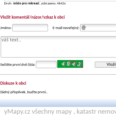
Druh:
místo pro rekreaci
, zobrazeno: 4642x
Vložit komentář/názor/vzkaz k obci
Jméno:
E-mail neveřejný:
Vloži
Sečtěte první dvě čísla:
Diskuze k obci
žádný příspěvek, buďte první..
yMapy.cz všechny mapy ,
katastr nemov