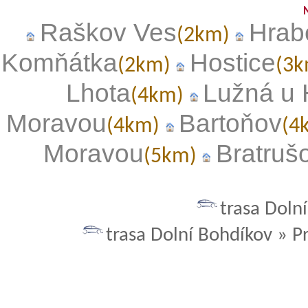
Raškov Ves
Hrab
(2km)
Komňátka
Hostice
(2km)
(3
Lhota
Lužná u 
(4km)
Moravou
Bartoňov
(4km)
(4
Moravou
Bratruš
(5km)
trasa Doln
trasa Dolní Bohdíkov » P