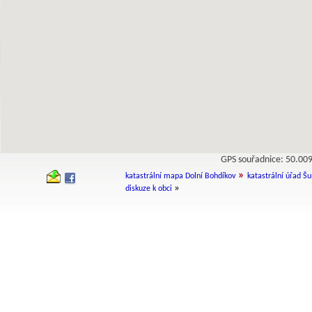
GPS souřadnice: 50.0
»
katastrální mapa Dolní Bohdíkov
katastrální úřad Š
»
diskuze k obci