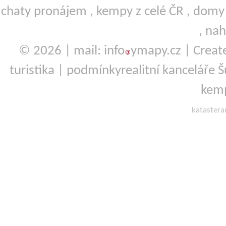
chaty pronájem
,
kempy
z celé ČR ,
domy 
,
nah
© 2026 | mail: info
ymapy.cz | Crea
turistika
|
podmínky
realitní kanceláře
kemp
kataster