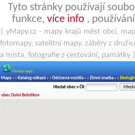
Tyto stránky používají soubo
funkce,
více info
, používání
| yMapy.cz - mapy krajů měst obcí, mapy
fotomapy, satelitní mapy, záběry z družice
a místa, fotografie z cestování, památky 
Všechny mapy..
Mapy
Katalog odkazů
Odcizená vozidla
Zimní značka
Ekologi
» |
» |
» |
» |
Hled
Hledat obec v ČR
obec Dolní Bohdíkov