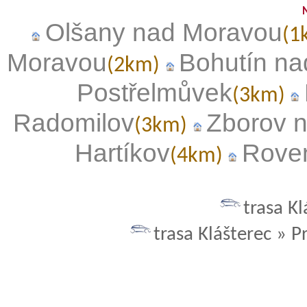
Olšany nad Moravou
(1
Moravou
Bohutín n
(2km)
Postřelmůvek
(3km)
Radomilov
Zborov 
(3km)
Hartíkov
Rove
(4km)
trasa K
trasa Klášterec » P