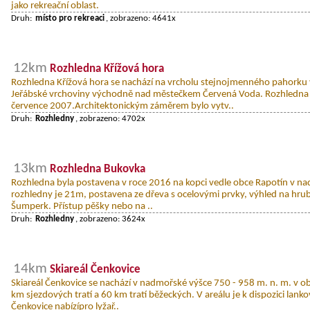
jako rekreační oblast.
Druh:
místo pro rekreaci
, zobrazeno: 4641x
12km
Rozhledna Křížová hora
Rozhledna Křížová hora se nachází na vrcholu stejnojmenného pahorku 
Jeřábské vrchoviny východně nad městečkem Červená Voda. Rozhledna 
července 2007.Architektonickým záměrem bylo vytv..
Druh:
Rozhledny
, zobrazeno: 4702x
13km
Rozhledna Bukovka
Rozhledna byla postavena v roce 2016 na kopci vedle obce Rapotín v n
rozhledny je 21m, postavena ze dřeva s ocelovými prvky, výhled na hrubý 
Šumperk. Přístup pěšky nebo na ..
Druh:
Rozhledny
, zobrazeno: 3624x
14km
Skiareál Čenkovice
Skiareál Čenkovice se nachází v nadmořské výšce 750 - 958 m. n. m. v ob
km sjezdových tratí a 60 km tratí běžeckých. V areálu je k dispozici lanko
Čenkovice nabízípro lyžař..