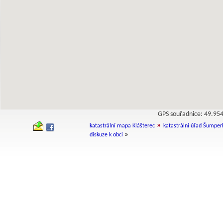
GPS souřadnice: 49.9
»
katastrální mapa Klášterec
katastrální úřad Šumper
»
diskuze k obci