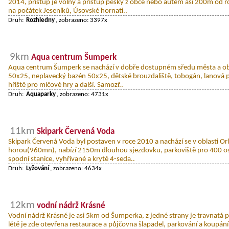
2014, přístup je volný a přístup pěšky z obce nebo autem asi 200m od r
na počátek Jeseníků, Úsovské hornati..
Druh:
Rozhledny
, zobrazeno: 3397x
9km
Aqua centrum Šumperk
Aqua centrum Šumperk se nachází v dobře dostupném sředu města a ob
50x25, neplavecký bazén 50x25, dětské brouzdaliště, tobogán, lanová p
hřiště pro míčové hry a další. Samozř..
Druh:
Aquaparky
, zobrazeno: 4731x
11km
Skipark Červená Voda
Skipark Červená Voda byl postaven v roce 2010 a nachází se v oblasti O
horou(960mn), nabízí 2150m dlouhou sjezdovku, parkoviště pro 400 o
spodní stanice, vyhřívané a kryté 4-seda..
Druh:
Lyžování
, zobrazeno: 4634x
12km
vodní nádrž Krásné
Vodní nádrž Krásné je asi 5km od Šumperka, z jedné strany je travnatá p
létě je zde otevřena restaurace a půjčovna šlapadel, parkování a koupání