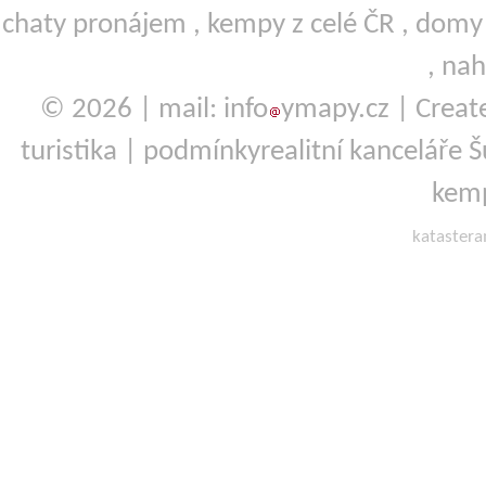
chaty pronájem
,
kempy
z celé ČR ,
domy 
,
nah
© 2026 | mail: info
ymapy.cz | Crea
turistika
|
podmínky
realitní kanceláře
kemp
kataster