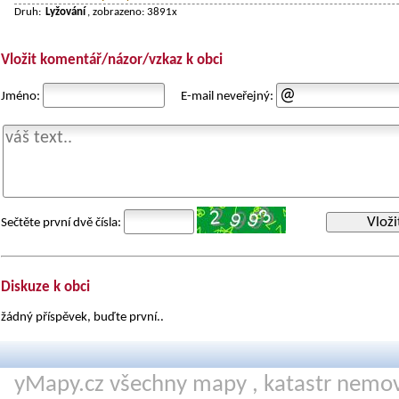
Druh:
Lyžování
, zobrazeno: 3891x
Vložit komentář/názor/vzkaz k obci
Jméno:
E-mail neveřejný:
Vloži
Sečtěte první dvě čísla:
Diskuze k obci
žádný příspěvek, buďte první..
yMapy.cz všechny mapy ,
katastr nemov