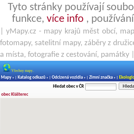
Tyto stránky používají soubo
funkce,
více info
, používání
| yMapy.cz - mapy krajů měst obcí, mapy
fotomapy, satelitní mapy, záběry z družice
a místa, fotografie z cestování, památky 
Všechny mapy..
Mapy
Katalog odkazů
Odcizená vozidla
Zimní značka
Ekologi
» |
» |
» |
» |
Hled
Hledat obec v ČR
obec Klášterec