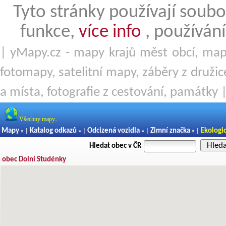
Tyto stránky používají soubo
funkce,
více info
, používání
| yMapy.cz - mapy krajů měst obcí, mapy
fotomapy, satelitní mapy, záběry z družice
a místa, fotografie z cestování, památky 
Všechny mapy..
Mapy
Katalog odkazů
Odcizená vozidla
Zimní značka
Ekologi
» |
» |
» |
» |
Hled
Hledat obec v ČR
obec Dolní Studénky