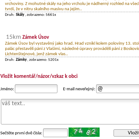
vrchoviny. Z mohutné skály na jeho vrcholu je nádherný rozhled na všec
tvrdí, že v nitru skalního masivu na jejím..
Druh:
Skály
, zobrazeno: 5661x
15km
Zámek Úsov
Zámek Úsov byl vystavěný jako hrad. Hrad vznikl kolem poloviny 13. sto
palác přestavěli páni z Vlašimi, následné úpravy prováděli páni z Boskovic
Lichtenštejnové, jenž zámek vlas..
Druh:
Zámky
, zobrazeno: 5201x
Vložit komentář/názor/vzkaz k obci
Jméno:
E-mail neveřejný:
Vloži
Sečtěte první dvě čísla: