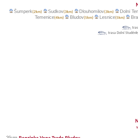
Šumperk
Sudkov
Dlouhomilov
Dolní Te
(2km)
(3km)
(3km)
Temenice
Bludov
Lesnice
Bra
(4km)
(5km)
(5km)
tra
trasa Dolní Studénk
N