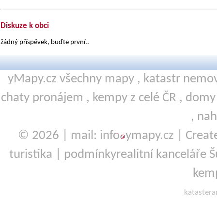
Diskuze k obci
žádný příspěvek, buďte první..
yMapy.cz všechny mapy ,
katastr nemov
chaty pronájem
,
kempy
z celé ČR ,
domy 
,
nah
© 2026 | mail: info
ymapy.cz | Crea
turistika
|
podmínky
realitní kanceláře
kemp
kataster