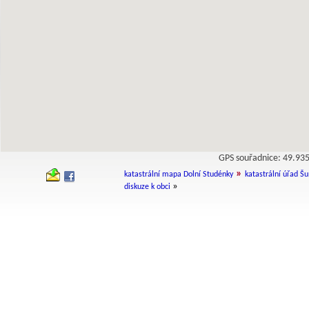
GPS souřadnice: 49.9
»
katastrální mapa Dolní Studénky
katastrální úřad Š
»
diskuze k obci