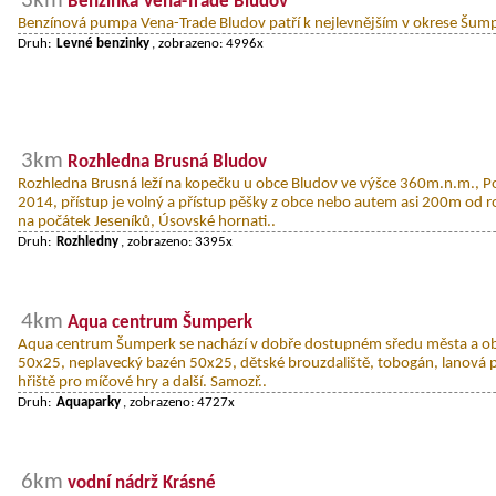
3km
Benzinka Vena-Trade Bludov
Benzínová pumpa Vena-Trade Bludov patří k nejlevnějším v okrese Šum
Druh:
Levné benzinky
, zobrazeno: 4996x
3km
Rozhledna Brusná Bludov
Rozhledna Brusná leží na kopečku u obce Bludov ve výšce 360m.n.m., Po
2014, přístup je volný a přístup pěšky z obce nebo autem asi 200m od r
na počátek Jeseníků, Úsovské hornati..
Druh:
Rozhledny
, zobrazeno: 3395x
4km
Aqua centrum Šumperk
Aqua centrum Šumperk se nachází v dobře dostupném sředu města a ob
50x25, neplavecký bazén 50x25, dětské brouzdaliště, tobogán, lanová p
hřiště pro míčové hry a další. Samozř..
Druh:
Aquaparky
, zobrazeno: 4727x
6km
vodní nádrž Krásné