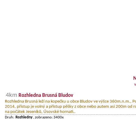
N
4km
Rozhledna Brusná Bludov
Rozhledna Brusná leží na kopečku u obce Bludov ve výšce 360m.n.m., Po
2014, přístup je volný a přístup pěšky z obce nebo autem asi 200m od r
na počátek Jeseníků, Úsovské hornati..
Druh:
Rozhledny
, zobrazeno: 3400x