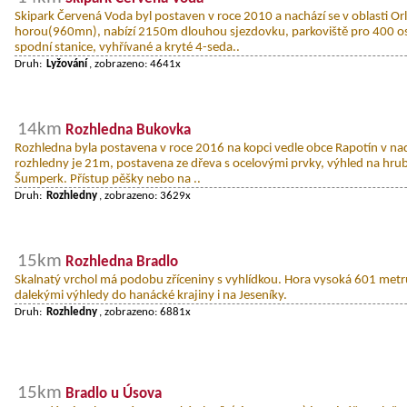
Skipark Červená Voda byl postaven v roce 2010 a nachází se v oblasti O
horou(960mn), nabízí 2150m dlouhou sjezdovku, parkoviště pro 400 o
spodní stanice, vyhřívané a kryté 4-seda..
Druh:
Lyžování
, zobrazeno: 4641x
14km
Rozhledna Bukovka
Rozhledna byla postavena v roce 2016 na kopci vedle obce Rapotín v n
rozhledny je 21m, postavena ze dřeva s ocelovými prvky, výhled na hrubý 
Šumperk. Přístup pěšky nebo na ..
Druh:
Rozhledny
, zobrazeno: 3629x
15km
Rozhledna Bradlo
Skalnatý vrchol má podobu zříceniny s vyhlídkou. Hora vysoká 601 metrů 
dalekými výhledy do hanácké krajiny i na Jeseníky.
Druh:
Rozhledny
, zobrazeno: 6881x
15km
Bradlo u Úsova