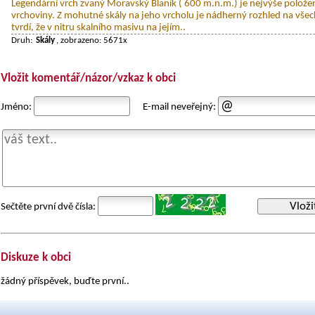
Legendární vrch zvaný Moravský Blaník ( 600 m.n.m.) je nejvýše polož
vrchoviny. Z mohutné skály na jeho vrcholu je nádherný rozhled na všec
tvrdí, že v nitru skalního masivu na jejím..
Druh:
Skály
, zobrazeno: 5671x
Vložit komentář/názor/vzkaz k obci
Jméno:
E-mail neveřejný:
Vloži
Sečtěte první dvě čísla:
Diskuze k obci
žádný příspěvek, buďte první..