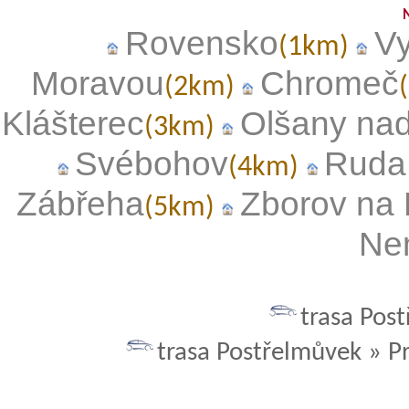
Rovensko
Vy
(1km)
Moravou
Chromeč
(2km)
Klášterec
Olšany na
(3km)
Svébohov
Ruda
(4km)
Zábřeha
Zborov na
(5km)
Ne
trasa Pos
trasa Postřelmůvek » P