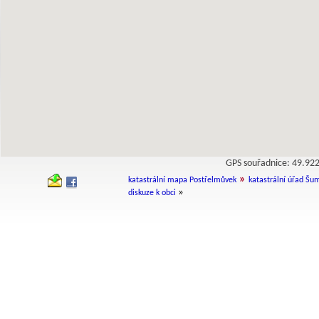
GPS souřadnice: 49.9
»
katastrální mapa Postřelmůvek
katastrální úřad Šu
»
diskuze k obci