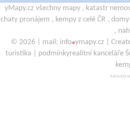
yMapy.cz všechny mapy ,
katastr nemov
chaty pronájem
,
kempy
z celé ČR ,
domy 
,
nah
© 2026 | mail: info
ymapy.cz | Crea
turistika
|
podmínky
realitní kanceláře
kemp
kataster