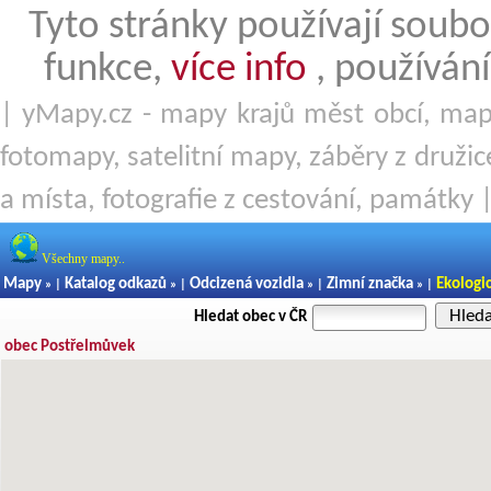
Tyto stránky používají soubo
funkce,
více info
, používání
| yMapy.cz - mapy krajů měst obcí, mapy
fotomapy, satelitní mapy, záběry z družice
a místa, fotografie z cestování, památky 
Všechny mapy..
Mapy
Katalog odkazů
Odcizená vozidla
Zimní značka
Ekologi
» |
» |
» |
» |
Hled
Hledat obec v ČR
obec Postřelmůvek