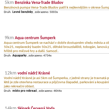
5km
Benzinka Vena-Trade Bludov
Benzínová pumpa Vena-Trade Bludov patří k nejlevnějším v okrese Šum
Druh:
Levné benzinky
, zobrazeno: 5003x
9km
Aqua centrum Šumperk
Aqua centrum Šumperk se nachází v dobře dostupném sředu města a ob
50x25, neplavecký bazén 50x25, dětské brouzdaliště, tobogán, lanová p
hřiště pro míčové hry a další. Samozř..
Druh:
Aquaparky
, zobrazeno: 4734x
12km
vodní nádrž Krásné
Vodní nádrž Krásné je asi 5km od Šumperka, z jedné strany je travnatá p
létě je zde otevřena restaurace a půjčovna šlapadel, parkování a koupání
jako rekreační oblast.
Druh:
místo pro rekreaci
, zobrazeno: 4644x
14km
Skipark Červená Voda